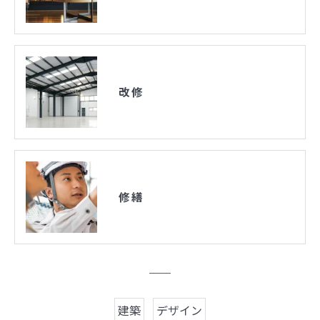
改修
修繕
建築
デザイン