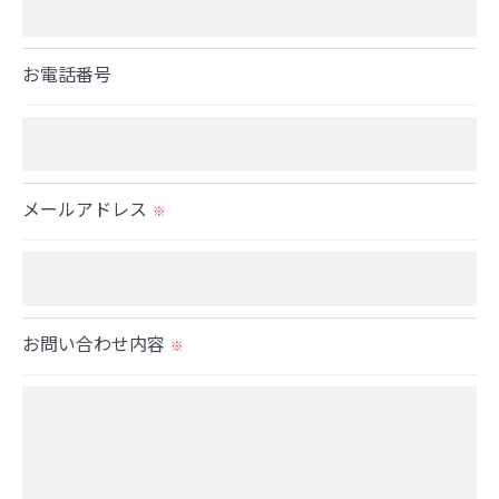
個人情報を外部に委託する場合があります。
これらの委託先に対しては個人情報保護契約等の措
お電話番号
置をとり、適切な監督を行います。
＜個人情報の安全管理＞
当社では、個人情報の漏洩等がなされないよう、適
メールアドレス
切に安全管理対策を実施します。
※
＜個人情報を与えなかった場合に生じる結果＞
必要な情報を頂けない場合は、それに対応した当社
お問い合わせ内容
のサービスをご提供できない場合がございますので
※
予めご了承ください。
＜個人情報の開示･訂正・削除･利用停止の手続につ
いて＞